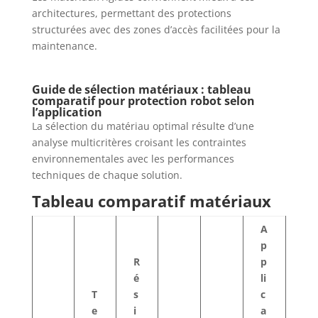
architectures, permettant des protections
structurées avec des zones d’accès facilitées pour la
maintenance.
Guide de sélection matériaux : tableau
comparatif pour protection robot selon
l’application
La sélection du matériau optimal résulte d’une
analyse multicritères croisant les contraintes
environnementales avec les performances
techniques de chaque solution.
Tableau comparatif matériaux
A
p
R
p
é
li
T
s
c
e
i
a