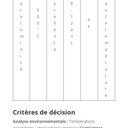
a
x
8
a
r
5
c
-
u
a
0
e
1
t
6
l
0
ll
2
e
x
u
°
e
a
t
m
C
n
n
e
i
t
s
m
n
e
p
i
é
s
r
é
a
t
u
r
e
Critères de décision
Analyse environnementale :
Température,
projections, atmosphère corrosive
Contraintes