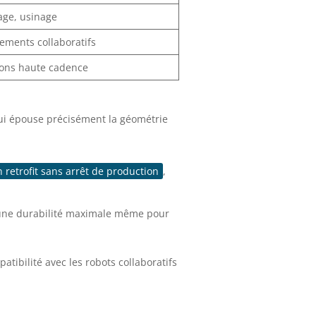
ge, usinage
ements collaboratifs
ions haute cadence
ui épouse précisément la géométrie
 retrofit sans arrêt de production
,
t une durabilité maximale même pour
ibilité avec les robots collaboratifs