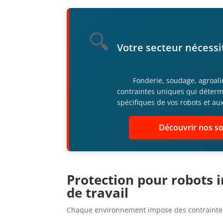
🔍
Votre secteur nécessi
Fonderie, soudage, agroalime
contraintes uniques qui déterm
spécifiques de vos robots et a
Découvrir nos so
Protection pour robots 
de travail
Chaque environnement impose des contraintes 