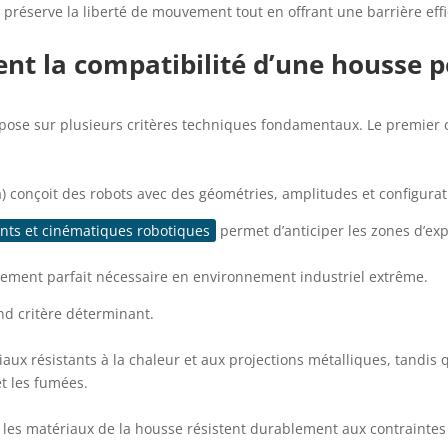
i préserve la liberté de mouvement tout en offrant une barrière eff
nt la compatibilité d’une housse p
epose sur plusieurs critères techniques fondamentaux. Le premier
conçoit des robots avec des géométries, amplitudes et configurat
nts et cinématiques robotiques
permet d’anticiper les zones d’exp
stement parfait nécessaire en environnement industriel extrême.
ond critère déterminant.
aux résistants à la chaleur et aux projections métalliques, tandi
et les fumées.
les matériaux de la housse résistent durablement aux contraintes s