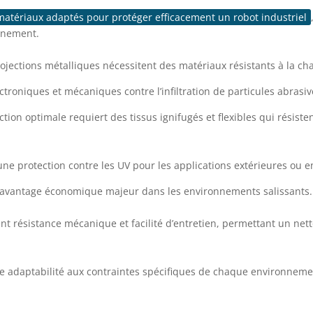
atériaux adaptés pour protéger efficacement un robot industriel
nnement.
rojections métalliques nécessitent des matériaux résistants à la c
roniques et mécaniques contre l’infiltration de particules abrasiv
on optimale requiert des tissus ignifugés et flexibles qui résisten
ne protection contre les UV pour les applications extérieures ou e
n avantage économique majeur dans les environnements salissants.
t résistance mécanique et facilité d’entretien, permettant un nett
’une adaptabilité aux contraintes spécifiques de chaque environneme