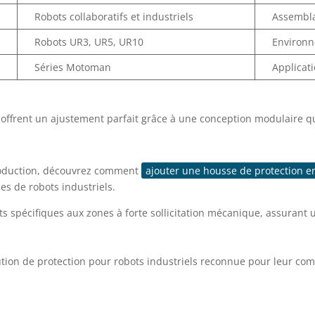
Robots collaboratifs et industriels
Assembla
Robots UR3, UR5, UR10
Environn
Séries Motoman
Applicat
ffrent un ajustement parfait grâce à une conception modulaire q
production, découvrez comment
ajouter une housse de protection en
es de robots industriels.
ts spécifiques aux zones à forte sollicitation mécanique, assuran
on de protection pour robots industriels reconnue pour leur compat